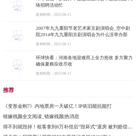
络招聘活动忙
发布时间：2023-06-11
2007年九九重阳节老艺术家京剧演唱会_空中剧
院2014年九九重阳京剧演唱会为什么没举办那
发布时间：2023-06-11
环球快看：河南各地迎难而上全力抢收 多方聚力
确保夏粮应收尽收
发布时间：2023-06-11
推荐
《变形金刚7》内地票房一天破亿！IP依旧能抗能打
错嫁残颜全文阅读_错嫁残颜|热消息
得不到就毁掉！租客拿到6万补偿后“毁坏式”退房 被判赔偿9万元！