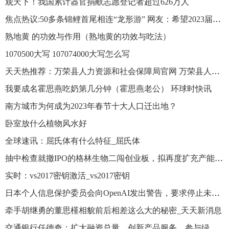
观天下！我国累计器官捐献志愿登记者超过626万人
焦点热议:50多条锦鲤首尾相连“龙形游” 网友：希望2023届学子都能鲤跃龙门
熟地黄 的功效与作用（熟地黄的功效与吃法）
1070500大写 107074000大写怎么写
天天热推荐：万荣县人力资源和社会保障局官网 万荣县人力资源和社会保障局
我要成名霍思燕吃奶第几分钟（霍思燕老公） 环球时快讯
南方城市为何成为2023年春节十大人口迁出地？
卧室放什么植物风水好
全球速讯：屈氏体有什么特征_屈氏体
抽中检查就撤IPO的格林生物二闯创业板，拟再度扩充产能 每日热门
实时：vs2017密钥激活_vs2017密钥
日本个人信息保护委员会向OpenAI发出警告，要求停止未经许可的数据收集
牵手胡继勇的董思槿相貌前后相差这么大的秘密_天天新消息
交通银行任德奇：扩大融资总量、创新产品服务、参与绿色金融市场建设，助力上海打造国际绿色金融枢纽