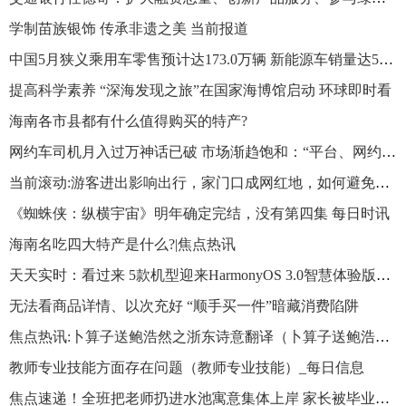
学制苗族银饰 传承非遗之美 当前报道
中国5月狭义乘用车零售预计达173.0万辆 新能源车销量达58.0万辆 天天观点
提高科学素养 “深海发现之旅”在国家海博馆启动 环球即时看
海南各市县都有什么值得购买的特产?
网约车司机月入过万神话已破 市场渐趋饱和：“平台、网约车租赁公司、驾驶员之间都在内卷” 当前资讯
当前滚动:游客进出影响出行，家门口成网红地，如何避免打卡变打扰？
《蜘蛛侠：纵横宇宙》明年确定完结，没有第四集 每日时讯
海南名吃四大特产是什么?|焦点热讯
天天实时：看过来 5款机型迎来HarmonyOS 3.0智慧体验版本升级
无法看商品详情、以次充好 “顺手买一件”暗藏消费陷阱
焦点热讯:卜算子送鲍浩然之浙东诗意翻译（卜算子送鲍浩然之浙东诗意）
教师专业技能方面存在问题（教师专业技能）_每日信息
焦点速递！全班把老师扔进水池寓意集体上岸 家长被毕业季催泪一幕感动