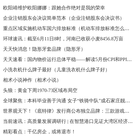
欧阳靖维护欧阳娜娜：跟她合作绝对是我的荣幸
企业注销股东会决议简单范本（企业注销股东会决议书）
重点区域实施机动车国六排放标准（机动车排放标准怎么查询） 世界今热点
环球速讯：截至6月11日8时，河南已收获小麦8456.8万亩
天天快消息！隐形牙套品牌（隐形牙）
天天速看：国内物价运行总体平稳——解读5月份CPI和PPI数据
小洗衣机什么牌子最好（儿童洗衣机什么牌子好）
相术小说神作（相术小说）
头狼：黄金下周1970-73区域布局空
全球聚焦：本科毕业善于沟通 女子“铁骑中队”成石家庄靓丽风景
世界观天下！《底特律》发行商公布独立品牌：三款游戏待发售
当前速讯：高质量发展调研行 | 在智慧港口见证大湾区经济活力——广州南沙港走访一线见闻
精彩看点：千亿房企，或将退市！