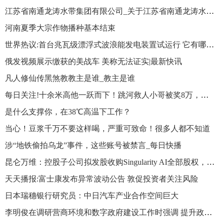
江苏省南通龙涛水带集团有限公司_关于江苏省南通龙涛水带集团有限公司简述_环球微资讯
河南夏季大宗作物播种基本结束
世界热议:首台兆瓦级漂浮式波浪能发电装置试运行 它有哪些“超能力”？
俄发视频展示缴获的美战车 美称无法证实|最新快讯
凡人修仙传黑煞教教主是谁_教主是谁
每日关注!十余米高他一跃而下！跳河救人小哥被奖8万，免费上大学
是什么支撑你，在38℃高温下工作？
当心！豆浆千万不要这样喝，严重可致命！很多人都不知道
涉“地铁偷拍乌龙”事件，这些账号被禁言_每日快播
昆仑万维：控股子公司拟发股收购Singularity AI全部股权，拟打造全球领先AGI平台
天天播报:富士康发布异常波动公告 敦促投资者关注风险
日本瑞穗银行研究员：中日汽车产业合作空间巨大
​李明俊在调研营商环境和数字政府建设工作时强调 提升政务服务质效 持续优化营商环境