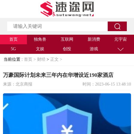
首页
独角兽
互联网
新消费
元宇宙
5G
文娱
创投
游戏
当前位置 :
首页 >
财经
>
正文 >
万豪国际计划未来三年内在华增设近190家酒店
来源：北京商报
时间：2023-06-15 13:48:10