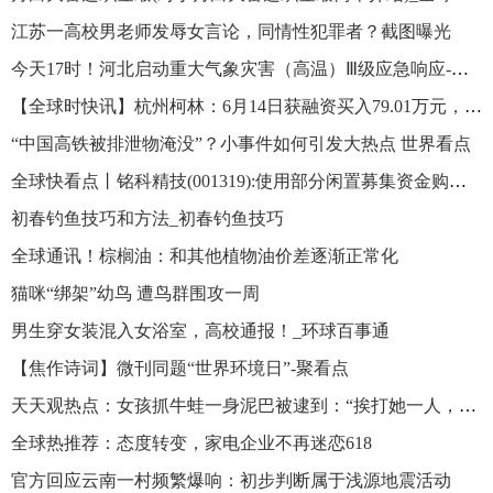
江苏一高校男老师发辱女言论，同情性犯罪者？截图曝光
今天17时！河北启动重大气象灾害（高温）Ⅲ级应急响应-微资讯
【全球时快讯】杭州柯林：6月14日获融资买入79.01万元，占当日流入资金比例4.72%
“中国高铁被排泄物淹没”？小事件如何引发大热点 世界看点
全球快看点丨铭科精技(001319):使用部分闲置募集资金购买理财产品到期赎回并继续购买理财产品
初春钓鱼技巧和方法_初春钓鱼技巧
全球通讯！棕榈油：和其他植物油价差逐渐正常化
猫咪“绑架”幼鸟 遭鸟群围攻一周
男生穿女装混入女浴室，高校通报！_环球百事通
【焦作诗词】微刊同题“世界环境日”-聚看点
天天观热点：女孩抓牛蛙一身泥巴被逮到：“挨打她一人，吃是全家人”
全球热推荐：态度转变，家电企业不再迷恋618
官方回应云南一村频繁爆响：初步判断属于浅源地震活动