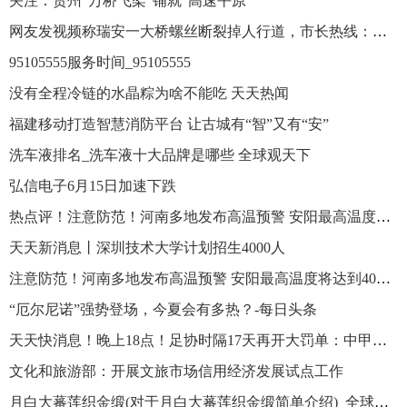
关注：贵州“万桥飞架”铺就“高速平原”
网友发视频称瑞安一大桥螺丝断裂掉人行道，市长热线：转交相关部门检修处理|天天报资讯
95105555服务时间_95105555
没有全程冷链的水晶粽为啥不能吃 天天热闻
福建移动打造智慧消防平台 让古城有“智”又有“安”
洗车液排名_洗车液十大品牌是哪些 全球观天下
弘信电子6月15日加速下跌
热点评！注意防范！河南多地发布高温预警 安阳最高温度将达到40℃以上
天天新消息丨深圳技术大学计划招生4000人
注意防范！河南多地发布高温预警 安阳最高温度将达到40℃以上
“厄尔尼诺”强势登场，今夏会有多热？-每日头条
天天快消息！晚上18点！足协时隔17天再开大罚单：中甲球员凌空连环踢还装无辜
文化和旅游部：开展文旅市场信用经济发展试点工作
月白大蕃莲织金缎(对于月白大蕃莲织金缎简单介绍)_全球热推荐