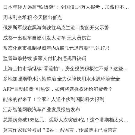
日本年轻人远离“铁饭碗”：全国仅1.4万人报考，加薪也不想当公务员
周末利空堆积 今天砸出低点
俄罗斯军舰在黑海向驶往乌克兰港口货船开火示警
成都一出租车自燃引发大堵车 无人员伤亡
常态化退市机制显威年内A股“1元退市股”已达17只
监管重拳持续 多家支付机构违规再被罚
上海土拍市场继续“零流拍”，房企投资积极性不减？这些趋势值得关注
多地加强雨季水污染整治 全力保障饮用水水源环境安全
APP“自动续费”引热议，如何将选择权还给消费者？
能来的都来了！全家21人送小伙到国防科大报到
江苏智能网联汽车产业发展报告发布
总票房突破165亿元、观影人次突破4亿！这个暑期档太火了……
莫言作家账号被封？B站：系谣言，传谣博主已被禁言