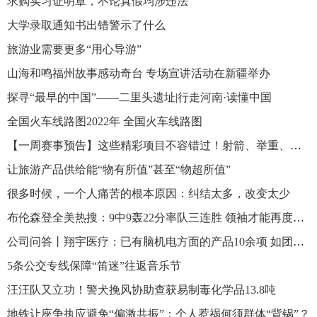
求购实习证明章，不论真假均涉违法
大学录取通知书出错警示了什么
旅游业需要更多“用心导游”
山海和鸣福州故事感动奇台 专场宣讲活动在新疆举办
探寻“最早的中国”——二里头遗址|行走河南·读懂中国
全国火车线路图2022年 全国火车线路图
【一周赛事预告】这些精彩项目不容错过！射箭、举重、场地车......
让旅游产品供给能“物有所值”甚至“物超所值”
很多时候，一个人痛苦的根本原因：纠结太多，改变太少
布伦森登全美热搜：9中9轰22分率队三连胜 领袖才能再度扎心库班
公司问答丨翔宇医疗：已有脑机电方面的产品10余项 如团体生物反馈训练系统
5条公交专线保障“笛迷”往返音乐节
汪汪队又立功！警犬挽风协助查获易制毒化学品13.8吨
地铁让座争执应避免“偏激共振”：个人惹祸何须群体“背锅”？