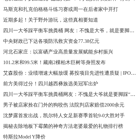
马斯克和扎克伯格格斗练习赛或周一在后者家中开打
近期多起！关于野外游玩，这些真相要知道
四川一大爷踩平衡车挑粪桶 网友：不愧是大爷，就是要脚踩“风火轮”，手拿“乾坤杆”
中央财政已下达各项防汛救灾资金77.38亿元
河北石家庄：以富硒产业高质量发展赋能乡村振兴
101.2米和99.5米！藏南2棵柏木巨树等身照发布
艾森股份：业绩增速大幅放缓 募投项目先进性遭质疑 | IPO观察
前方美得过分！四川越西彝族选美冠军出炉
四川一大爷踩平衡车挑粪桶网友：不愧是大爷就是要脚踩“风火轮”手拿“乾坤杆” 具体是什么情况?
男子被店家拴在门外的狗咬伤 法院判店家赔偿2000余元
沈梦露首发出战，凯尔特人女足新赛季首轮9-0大胜对手
揭秘去除地板下霉菌的神奇方法老婆最爱的礼物排行榜
特斯拉Model Y降价