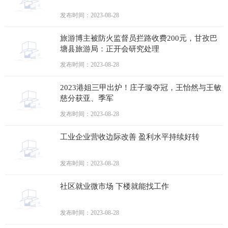
发布时间：2023-08-28
旅游博主被防火监督员拦路收费200元，甘孜巴
塘县旅游局：正开会研究处理
发布时间：2023-08-28
2023港姐三甲出炉！庄子璇夺冠，王怡然与王敏
慈分获亚、季军
发布时间：2023-08-28
工业企业营收边际改善 盈利水平持续好转
发布时间：2023-08-28
社区就业微市场 下楼就能找工作
发布时间：2023-08-28