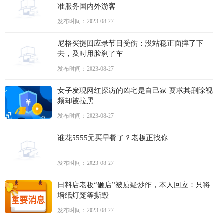
准服务国内外游客
发布时间：2023-08-27
尼格买提回应录节目受伤：没站稳正面摔了下
去，及时用脸刹了车
发布时间：2023-08-27
女子发现网红探访的凶宅是自己家 要求其删除视
频却被拉黑
发布时间：2023-08-27
谁花5555元买早餐了？老板正找你
发布时间：2023-08-27
日料店老板“砸店”被质疑炒作，本人回应：只将
墙纸灯笼等撕毁
发布时间：2023-08-27