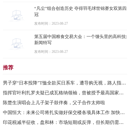
“凡尘”组合创造历史 夺得羽毛球世锦赛女双第四
冠
发布时间：2023-08-27
第五届中国粮食交易大会：一个馒头里的高科技|
新闻特写
发布时间：2023-08-27
推荐
男子穿“日本投降”T恤全款买日系车，遭导购无视，路人指责：太极端
指挥官叶利扎罗夫疑已成瓦格纳领袖，曾被授予最高国家奖“俄罗斯联邦英雄”
陈楚生演唱会上儿子架子鼓伴奏，父子合作太帅啦
中国恒大：未来公司将扎实做好保交楼各项具体工作 加快推动境外债重组等工作
印花税减半征收，盘和林：市场短期或反弹，但长期仍需综合施策