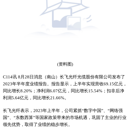
(资料图)
C114讯 8月28日消息（南山）长飞光纤光缆股份有限公司发布了
2023年半年度业绩报告。报告显示，上半年实现营收69.15亿元，
同比增长8.20%；净利润6.07亿元，同比增长15.54%；扣非后净
利润5.64亿元，同比增长21.66%。
长飞光纤表示，2023年上半年，公司紧抓“数字中国”、“网络强
国”、“东数西算”等国家政策带来的市场机遇，巩固了主业的行业
领先优势，取得了业绩的稳步增长。