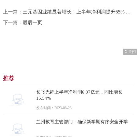
上一篇：
三元基因业绩显著增长：上半年净利润提升55% 抓住集采机遇扩大市场覆盖
下一篇：
最后一页
X 关闭
推荐
长飞光纤上半年净利润6.07亿元，同比增长
15.54%
发布时间：2023-08-28
兰州教育主管部门：确保新学期有序安全开学