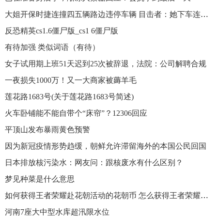
大姐开保时捷连撞四五辆路边违停车辆 目击者：她下车连车牌号都记不清了
反恐精英cs1.6僵尸版_cs1 6僵尸版
有待加强 类似词语（有待）
女子试用期上班51天迟到25次被辞退，法院：公司解聘合规
一夜损失1000万！又一大商家被薅羊毛
莲花路1683号(关于莲花路1683号简述)
火车卧铺能不能自带个“床帘”？12306回应
平顶山发布暴雨黄色预警
因为新冠疫情形势趋缓，朝鲜允许滞留海外的本国公民回国
日本排放核污染水：网友问：跟核废水有什么区别？
梦见种菜是什么意思
如何获得王者荣耀赴花朝活动的花朝币 怎么获得王者荣耀赴花朝活动的花朝币
河南7座大中型水库超汛限水位