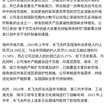
长飞光纤还成功开发多芯光纤、少模光纤等空分复用光纤系列产
品，并已具备批量生产制备能力。而在能进一步降低光信号在光
纤中的传导损耗、实现更低时延和更高带宽的空芯反谐振光纤领
域，公司是目前国际范围内少数可以实现公里级别空芯反谐振光
纤制备的企业之一，研发的相关产品衰减性能指标全球领先。公
司已承担“基于空芯光纤的超大容量光传输系统研究”国家重点研
发计划中关于光纤制备的课题。
海外市场方面，2023年上半年，长飞光纤实现海外业务收入约人
民币24.39亿元，与去年同期的约人民币21.86亿元相比增长约
11.58%，而占公司总收入的比例已达35.27%，创下历史新高。与
此同时，公司海外产能建设趋于完善，印度尼西亚、南非、巴
西、波兰等地的产能扩充按规划进行，已能覆盖主要目标市场，
能有效应对各区域贸易保护性措施。公司将根据市场需求，持续
优化海外产能部署，实现国际业务可持续增长。
此外，2022年，长飞光纤在光器件与模块、第三代半导体、工业
激光器、海洋工程等主要多元化领域进行了战略布局。2023 年上
半年，长飞光纤在上述多元化领域均取得了阶段性进展。