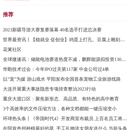
推荐
2023新疆导游大赛复赛落幕 40名选手打进总决赛
世界最资讯丨【稳就业 促创业】鸡蛋上打孔、豆腐上雕刻、面条细如发丝…… 带你揭秘这些绝活是如何练成的
花篱社区
全球微速讯：储能电池赛道热度不减，鹏辉能源拟投资130亿元加码储能电池
华勤技术过会：今年IPO过关第117家 中金公司过4单
以“宠”为媒 游山戏水 平阳发布全国首条宠物工业旅游线路
大连开展重大事故隐患专项排查整治2023行动
重庆大渡口区：聚焦新形态、高品质、有特色的高中教育
3个高效率的文件压缩方法，各种文档都能一键压缩变小
环球热头条丨《帝国时代4》开发商宣布裁员 上百名员工将受影响
在阿肯色州种植最好的草_手工礼物送女朋友送什么 当前头条