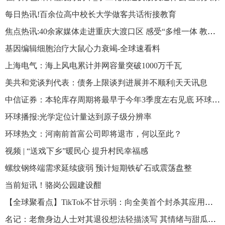
每日热讯!百余位高中校长大学做客共话衔接教育
焦点热讯:40余家媒体走进重庆大渡口区 感受“多维一体 教育大渡”
基因编辑细胞治疗大鼠心力衰竭-全球速看料
上海电气：海上风电累计并网容量突破1000万千瓦
美共和党谈判代表：债务上限谈判进展并不顺利|天天讯息
中信证券：本轮库存周期将最早于今年3季度左右见底 环球快报
环球播报:光学定位计量达到原子级分辨率
环球热文：河南前首富公司即将退市，何以至此？
视频 | “送戏下乡”暖民心 提升村民幸福感
螺纹钢终端需求延续疲弱 预计短期铁矿石或震荡盘整
当前短讯！骆岗公园建设酣
【全球聚看点】TikTok不甘示弱：向全美首个封杀其应用程序的蒙大拿州发难
名记：老詹身边人士对其退役想法轻描淡写 其情绪与甜瓜退役有关 热头条