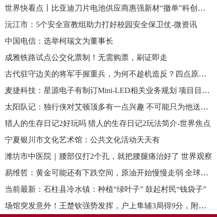
世界快看点丨比亚迪刀片电池供应商惠强新材“撤单”科创板：应收账款常年逾期，信息披露或存瑕疵｜清流·IPO
沅江市：5个安全宣教组助力打好校园安全保卫仗-微资讯
中国电信：选举柯瑞文为董事长
成雅铁路试点公交化票制！无需购票，刷证即走
古代驻守边关的将军手握重兵，为何不趁机造反？四点原因造成约束
麦捷科技：星源电子有制订Mini-LED相关业务规划 项目目前处在研发阶段
太阳队记：独行侠对艾顿顶多有一点兴趣 不可能只为他送走10号签_全球微动态
猎人的生存日记2好玩吗 猎人的生存日记2玩法简介-世界焦点
宁夏银川市文化艺术馆：公共文化活动天天有
潍坊市中医院｜腰部仅打2个孔，就把腰腿痛治好了 世界观察
易维哲：黄金可能还有下跌空间，原油开始慢慢走弱 全球今日报
当前最新：石柱县冷水镇：种植“绿叶子” 鼓起村民“钱袋子”
场馆突发意外！王楚钦强势发挥，户上隼辅3局得9分，附国乒赛程及赛果