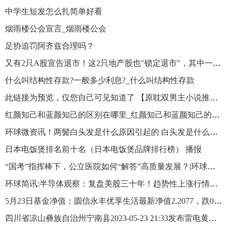
中学生短发怎么扎简单好看
烟雨楼公会宣言_烟雨楼公会
足协追罚阿齐兹合理吗？
又有2只A股宣告退市！这2只地产股也"锁定退市"，其中一家曾获恒大控股…_环球百事通
什么叫结构性存款?一般多少利息?_什么叫结构性存款
此链接为预览，仅您自己可见知道了 【原耽双男主小说推荐】《不想再卑微》夸克浏览器
红颜知己和蓝颜知己的区别在哪里_红颜知己和蓝颜知己的区别
环球微资讯！两鬓白头发是什么原因引起的 白头发是什么原因引起的
日本电饭煲排名前十名（日本电饭煲品牌排行榜） 播报
“国考”指挥棒下，公立医院如何“解答”高质量发展？|环球关注
环球简讯:半导体观察：复盘美股三十年！趋势性上涨行情契机未至
5月23日基金净值：圆信永丰优享生活最新净值2.2077，跌0.76%
四川省凉山彝族自治州宁南县2023-05-23 21:33发布雷电黄色预警_环球要闻