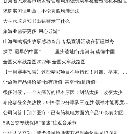
甘肃省民乐县市场监督管理局加强机动车检验检测机构监管
求购实习证明章，不论真假均涉违法
大学录取通知书出错警示了什么
旅游业需要更多“用心导游”
山海和鸣福州故事感动奇台 专场宣讲活动在新疆举办
探寻“最早的中国”——二里头遗址|行走河南·读懂中国
全国火车线路图2022年 全国火车线路图
【一周赛事预告】这些精彩项目不容错过！射箭、举重、场地车......
让旅游产品供给能“物有所值”甚至“物超所值”
很多时候，一个人痛苦的根本原因：纠结太多，改变太少
布伦森登全美热搜：9中9轰22分率队三连胜 领袖才能再度扎心库班
公司问答丨翔宇医疗：已有脑机电方面的产品10余项 如团体生物反馈训练系统
5条公交专线保障“笛迷”往返音乐节
汪汪队又立功！警犬挽风协助查获易制毒化学品13.8吨