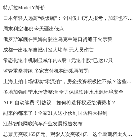
特斯拉Model Y降价
日本年轻人远离“铁饭碗”：全国仅1.4万人报考，加薪也不想当公务员
周末利空堆积 今天砸出低点
俄罗斯军舰在黑海向驶往乌克兰港口货船开火示警
成都一出租车自燃引发大堵车 无人员伤亡
常态化退市机制显威年内A股“1元退市股”已达17只
监管重拳持续 多家支付机构违规再被罚
上海土拍市场继续“零流拍”，房企投资积极性不减？这些趋势值得关注
多地加强雨季水污染整治 全力保障饮用水水源环境安全
APP“自动续费”引热议，如何将选择权还给消费者？
能来的都来了！全家21人送小伙到国防科大报到
江苏智能网联汽车产业发展报告发布
总票房突破165亿元、观影人次突破4亿！这个暑期档太火了……