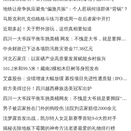
地铁让座争执应避免“偏激共振”：个人惹祸何须群体“背锅”？
马斯克和扎克伯格格斗练习赛或周一在后者家中开打
近期多起！关于野外游玩，这些真相要知道
四川一大爷踩平衡车挑粪桶 网友：不愧是大爷，就是要脚踩“风火轮”，手拿“乾坤杆”
中央财政已下达各项防汛救灾资金77.38亿元
河北石家庄：以富硒产业高质量发展赋能乡村振兴
101.2米和99.5米！藏南2棵柏木巨树等身照发布
艾森股份：业绩增速大幅放缓 募投项目先进性遭质疑 | IPO观察
前方美得过分！四川越西彝族选美冠军出炉
四川一大爷踩平衡车挑粪桶网友：不愧是大爷就是要脚踩“风火轮”手拿“乾坤杆” 具体是什么情况?
男子被店家拴在门外的狗咬伤 法院判店家赔偿2000余元
沈梦露首发出战，凯尔特人女足新赛季首轮9-0大胜对手
揭秘去除地板下霉菌的神奇方法老婆最爱的礼物排行榜