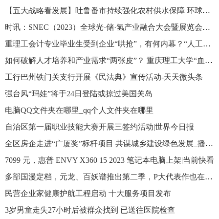
【五大战略看发展】吐鲁番市持续强化农村供水保障 环球时快讯
时讯：SNEC（2023）全球光·储·氢产业融合大会暨展览会在上海举行
重理工会计专业毕业生受到企业“哄抢”，有何内幕？“人工智能+”培养模式值得一提！_环球快资讯
如何破解人才培养和产业需求“两张皮”？ 重庆理工大学“血缘式”现代产业学院交出 “硬核”答卷-全球球精选
工行巴州铁门关支行开展《民法典》宣传活动-天天微头条
强台风“玛娃”将于24日登陆或掠过美国关岛
电脑QQ文件夹在哪里_qq个人文件夹在哪里
自治区第一届职业技能大赛开展三签约活动|世界今日报
全区房企走进“广厦奖”标杆项目 共谋城乡建设绿色发展_播资讯
7099 元，惠普 ENVY X360 15 2023 笔记本电脑上架|当前快看
多部国漫定档，元龙、百妖谱推出第二季，P大代表作也在其中|头条焦点
民营企业家健康护航工程启动 十大服务项目发布
3岁男童走失27小时后被群众找到 已送往医院检查