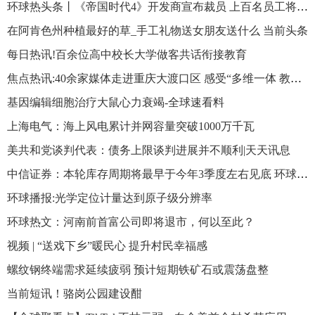
环球热头条丨《帝国时代4》开发商宣布裁员 上百名员工将受影响
在阿肯色州种植最好的草_手工礼物送女朋友送什么 当前头条
每日热讯!百余位高中校长大学做客共话衔接教育
焦点热讯:40余家媒体走进重庆大渡口区 感受“多维一体 教育大渡”
基因编辑细胞治疗大鼠心力衰竭-全球速看料
上海电气：海上风电累计并网容量突破1000万千瓦
美共和党谈判代表：债务上限谈判进展并不顺利|天天讯息
中信证券：本轮库存周期将最早于今年3季度左右见底 环球快报
环球播报:光学定位计量达到原子级分辨率
环球热文：河南前首富公司即将退市，何以至此？
视频 | “送戏下乡”暖民心 提升村民幸福感
螺纹钢终端需求延续疲弱 预计短期铁矿石或震荡盘整
当前短讯！骆岗公园建设酣