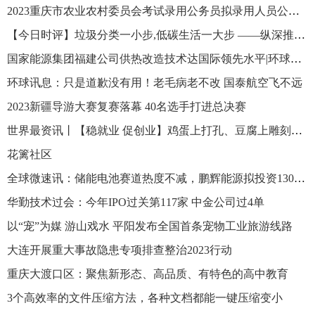
2023重庆市农业农村委员会考试录用公务员拟录用人员公示公告
【今日时评】垃圾分类一小步,低碳生活一大步 ——纵深推进垃圾分类系列谈之一
国家能源集团福建公司供热改造技术达国际领先水平|环球热文
环球讯息：只是道歉没有用！老毛病老不改 国泰航空飞不远
2023新疆导游大赛复赛落幕 40名选手打进总决赛
世界最资讯丨【稳就业 促创业】鸡蛋上打孔、豆腐上雕刻、面条细如发丝…… 带你揭秘这些绝活是如何练成的
花篱社区
全球微速讯：储能电池赛道热度不减，鹏辉能源拟投资130亿元加码储能电池
华勤技术过会：今年IPO过关第117家 中金公司过4单
以“宠”为媒 游山戏水 平阳发布全国首条宠物工业旅游线路
大连开展重大事故隐患专项排查整治2023行动
重庆大渡口区：聚焦新形态、高品质、有特色的高中教育
3个高效率的文件压缩方法，各种文档都能一键压缩变小