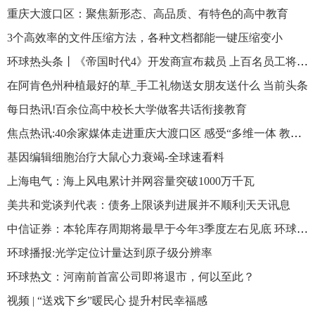
重庆大渡口区：聚焦新形态、高品质、有特色的高中教育
3个高效率的文件压缩方法，各种文档都能一键压缩变小
环球热头条丨《帝国时代4》开发商宣布裁员 上百名员工将受影响
在阿肯色州种植最好的草_手工礼物送女朋友送什么 当前头条
每日热讯!百余位高中校长大学做客共话衔接教育
焦点热讯:40余家媒体走进重庆大渡口区 感受“多维一体 教育大渡”
基因编辑细胞治疗大鼠心力衰竭-全球速看料
上海电气：海上风电累计并网容量突破1000万千瓦
美共和党谈判代表：债务上限谈判进展并不顺利|天天讯息
中信证券：本轮库存周期将最早于今年3季度左右见底 环球快报
环球播报:光学定位计量达到原子级分辨率
环球热文：河南前首富公司即将退市，何以至此？
视频 | “送戏下乡”暖民心 提升村民幸福感