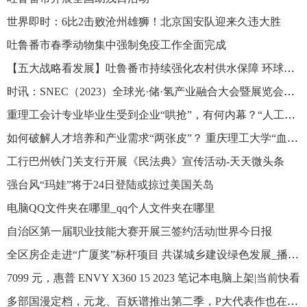
世界即时：6比2击败沧州雄狮！北京国安队迎来久违大胜
吐鲁番市春季动物集中强制免疫工作全面完成
【五大战略看发展】吐鲁番市持续强化农村供水保障 环球时快讯
时讯：SNEC（2023）全球光·储·氢产业融合大会暨展览会在上海举行
重理工会计专业毕业生受到企业“哄抢”，有何内幕？“人工智能+”培养模式值得一提！_环球快资讯
如何破解人才培养和产业需求“两张皮”？ 重庆理工大学“血缘式”现代产业学院交出 “硬核”答卷-全球球精选
工行巴州铁门关支行开展《民法典》宣传活动-天天微头条
强台风“玛娃”将于24日登陆或掠过美国关岛
电脑QQ文件夹在哪里_qq个人文件夹在哪里
自治区第一届职业技能大赛开展三签约活动|世界今日报
全区房企走进“广厦奖”标杆项目 共谋城乡建设绿色发展_播资讯
7099 元，惠普 ENVY X360 15 2023 笔记本电脑上架|当前快看
多部国漫定档，元龙、百妖谱推出第二季，P大代表作也在其中|头条焦点