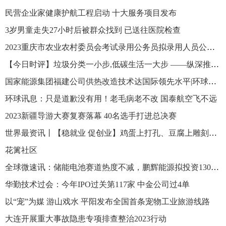
民营企业家健康护航工程启动 十大服务项目发布
3岁男童走失27小时后被群众找到 已送往医院检查
2023重庆市农业农村委员会考试录用公务员拟录用人员公示公告
【今日时评】垃圾分类一小步,低碳生活一大步 ——纵深推进垃圾分类系列谈之一
国家能源集团福建公司供热改造技术达国际领先水平|环球热文
环球讯息：只是道歉没有用！老毛病老不改 国泰航空飞不远
2023新疆导游大赛复赛落幕 40名选手打进总决赛
世界最资讯丨【稳就业 促创业】鸡蛋上打孔、豆腐上雕刻、面条细如发丝…… 带你揭秘这些绝活是如何练成的
花篱社区
全球微速讯：储能电池赛道热度不减，鹏辉能源拟投资130亿元加码储能电池
华勤技术过会：今年IPO过关第117家 中金公司过4单
以“宠”为媒 游山戏水 平阳发布全国首条宠物工业旅游线路
大连开展重大事故隐患专项排查整治2023行动