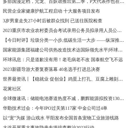
多部国漫定档，元龙、百妖谱推出第二季，P大代表作也在其中|头条焦点
民营企业家健康护航工程启动 十大服务项目发布
3岁男童走失27小时后被群众找到 已送往医院检查
2023重庆市农业农村委员会考试录用公务员拟录用人员公示公告
【今日时评】垃圾分类一小步,低碳生活一大步 ——纵深推进垃圾分类系列谈之一
国家能源集团福建公司供热改造技术达国际领先水平|环球热文
环球讯息：只是道歉没有用！老毛病老不改 国泰航空飞不远
2023新疆导游大赛复赛落幕 40名选手打进总决赛
世界最资讯丨【稳就业 促创业】鸡蛋上打孔、豆腐上雕刻、面条细如发丝…… 带你揭秘这些绝活是如何练成的
花篱社区
全球微速讯：储能电池赛道热度不减，鹏辉能源拟投资130亿元加码储能电池
华勤技术过会：今年IPO过关第117家 中金公司过4单
以“宠”为媒 游山戏水 平阳发布全国首条宠物工业旅游线路
大连开展重大事故隐患专项排查整治2023行动