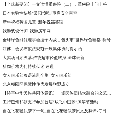
【全球新要闻】一文读懂重疾险（二），重疾险十问十答
日本实验性快堆“常阳”通过重启安全审查
新年祝福英语儿童_新年祝福英语
我游戏设计师_我游房车网
全球绿色能源理事会授予内蒙古包头市“世界绿色硅都”称号
江苏工会发布依法规范开展集体协商提示函
大卖场日渐没落,传统超市轻盈转身-全球最新
猪肉价格为何持续低迷 速递
女人俱乐部粤语港剧全集_女人俱乐部
北京朝阳区保障性住房发展联盟成立
【铸牢中华民族共同体意识】一场民族团结大融合的文艺盛宴
工行巴州和硕支行参加首届“放飞中国梦”风筝节活动
自在飞花轻似梦下一句_自在飞花轻似梦原文及翻译-每日观察