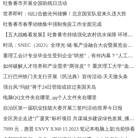
吐鲁番市开展全国助残日活动
世界即时：6比2击败沧州雄狮！北京国安队迎来久违大胜
吐鲁番市春季动物集中强制免疫工作全面完成
【五大战略看发展】吐鲁番市持续强化农村供水保障 环球时快讯
时讯：SNEC（2023）全球光·储·氢产业融合大会暨展览会在上海举行
重理工会计专业毕业生受到企业“哄抢”，有何内幕？“人工智能+”培养模式值得一提！_环球快资讯
如何破解人才培养和产业需求“两张皮”？ 重庆理工大学“血缘式”现代产业学院交出 “硬核”答卷-全球球精选
工行巴州铁门关支行开展《民法典》宣传活动-天天微头条
强台风“玛娃”将于24日登陆或掠过美国关岛
电脑QQ文件夹在哪里_qq个人文件夹在哪里
自治区第一届职业技能大赛开展三签约活动|世界今日报
全区房企走进“广厦奖”标杆项目 共谋城乡建设绿色发展_播资讯
7099 元，惠普 ENVY X360 15 2023 笔记本电脑上架|当前快看