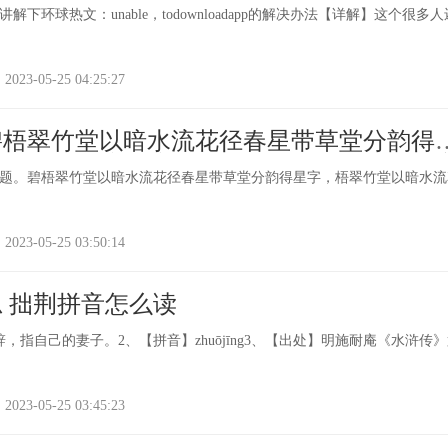
下环球热文：unable，todownloadapp的解决办法【详解】这个很多
-05-25 04:25:27
碧梧翠竹堂以暗水流花径春星带草堂分韵得
梧翠竹堂以暗水流花径春星带草堂分韵得星
题。碧梧翠竹堂以暗水流花径春星带草堂分韵得星字，梧翠竹堂以暗水流
-05-25 03:50:14
 拙荆拼音怎么读
，指自己的妻子。2、【拼音】zhuōjīng3、【出处】明施耐庵《水浒传
-05-25 03:45:23