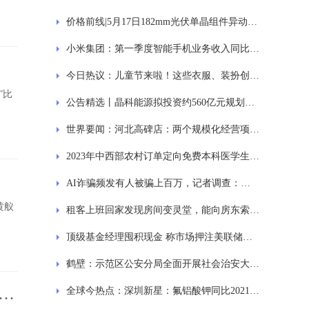
价格前线|5月17日182mm光伏单晶组件异动提示 环球看热讯
小米集团：第一季度智能手机业务收入同比减少23.6%
今日热议：儿童节来啦！这些衣服、装扮创意get起来，来玩与众不同服装秀
”比
公告精选丨晶科能源拟投资约560亿元规划建设年产56GW垂直一体化大基地项目；力盛体育与百度网讯签署战略合作框架协议
世界要闻：河北高碑店：两个规模化经营项目签约 助力乡村产业振兴
2023年中西部农村订单定向免费本科医学生招收6150人
AI诈骗频发有人被骗上百万，记者调查：识别方法难以追赶技术更新
黄舣
租客上班回家发现房间变灵堂，能向房东索赔吗？
顶级基金经理囤积现金 称市场押注美联储降息是错的
鹤壁：示范区公安分局全面开展社会治安大巡逻专项行动
办法
全球今热点：深圳新星：氟铝酸钾同比2021年销量大幅下滑的原因主要是2022年度公司进行氟铝酸钾生产线技术改造，通过技术改造生产四氟铝酸钾和钎焊剂，提高副产品的附加值