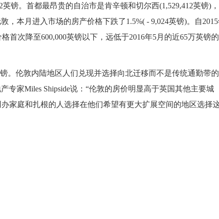
972英镑。首都最昂贵的自治市是肯辛顿和切尔西(1,529,412英镑)
)。在伦敦，本月进入市场的房产价格下跌了1.5%( - 9,024英镑)。自201
次降至600,000英镑以下，远低于2016年5月的近65万英镑
70英镑。伦敦内陆地区人们兑现并选择向北迁移而不是传统通勤带
专家Miles Shipside说：“伦敦的房价明显高于英国其他主要城
创办家庭和扎根的人选择在他们希望有更大扩展空间的地区选择