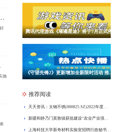
赛
爱好
腾讯代理游戏《璀璨星途》将于7月正式停止运营 目前停止充值和新用户注册
破
《守望先锋2》更新增加全新限时活动 推出大量平行和角色独立设置功能
实施
推荐阅读
天天资讯：太钢不锈(000825.SZ)2022年度拟每10股派0.25元 6月1日除权除息
新疆和静乃门莫敦镇获批建设“农业产业强镇” 速看
希
上海科技大学新奇材料实验室招聘行政秘书1名 天天速看料