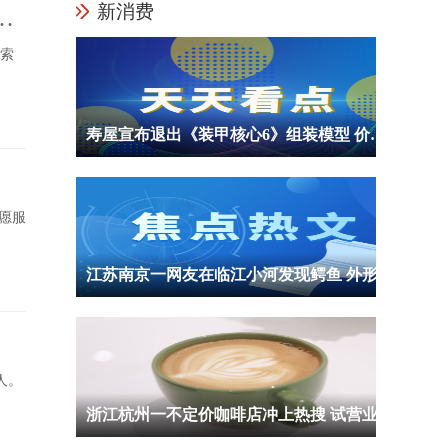
新消费
国
搜索
寿屋宣布退出《装甲核心6》组装模型 价格等信息暂未公布
愿服
江苏南京一网友在临江小河发现鳄鱼 外形酷似国家一级保护动物扬子鳄
人。
浙江杭州一不定价咖啡店冲上热搜 试营业首日亏损高达3500元