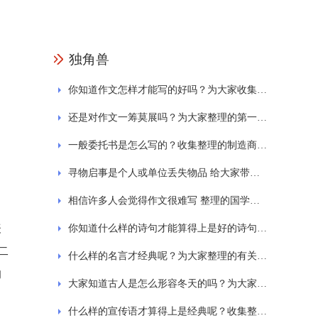
独角兽
你知道作文怎样才能写的好吗？为大家收集的一日游作文
还是对作文一筹莫展吗？为大家整理的第一次的作文
一般委托书是怎么写的？收集整理的制造商授权委托书范文
寻物启事是个人或单位丢失物品 给大家带来的寻物启事的范文格式通用7篇
相信许多人会觉得作文很难写 整理的国学经典诵读作文
表
你知道什么样的诗句才能算得上是好的诗句吗？为大家整理的西湖的诗句大全
二
什么样的名言才经典呢？为大家整理的有关劳动的名言
的
大家知道古人是怎么形容冬天的吗？为大家分享关于冬天的古诗
什么样的宣传语才算得上是经典呢？收集整理的保护环境标语宣传语精选230句