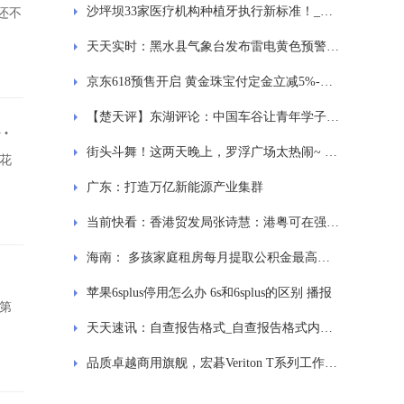
沙坪坝33家医疗机构种植牙执行新标准！_全球焦点
人还不
天天实时：黑水县气象台发布雷电黄色预警信号【III级/较重】【2023-05-24】
京东618预售开启 黄金珠宝付定金立减5%-焦点快报
【楚天评】东湖评论：中国车谷让青年学子在创新创业热土上大放异彩-全球快播
星
字
街头斗舞！这两天晚上，罗浮广场太热闹~ 今日热门
花
广东：打造万亿新能源产业集群
当前快看：香港贸发局张诗慧：港粤可在强化城镇规划、建设公路铁路等方面加强合作
海南： 多孩家庭租房每月提取公积金最高限额再加300元-焦点简讯
苹果6splus停用怎么办 6s和6splus的区别 播报
》第
天天速讯：自查报告格式_自查报告格式内容要点
品质卓越商用旗舰，宏碁Veriton T系列工作站满足高性能计算需求