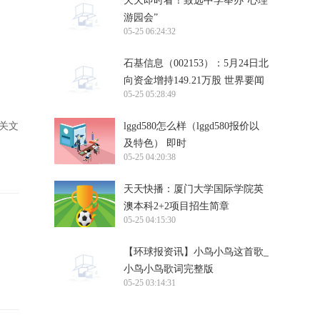
天天即时看！致远中学举办“心理
游园会”
05-25 06:24:32
石基信息（002153）：5月24日北
向资金增持149.21万股 世界要闻
05-25 05:28:49
lggd580怎么样（lggd580报价以
有关文
及特色） 即时
05-25 04:20:38
天天快播：厦门大学国际学院英
澳本科2+2项目招生简章
05-25 04:15:30
【环球报资讯】小鸟小鸟这首歌_
小鸟小鸟歌词完整版
05-25 03:14:31