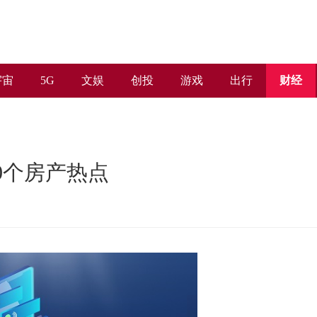
宇宙
5G
文娱
创投
游戏
出行
财经
0个房产热点