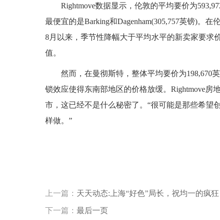
Rightmove数据显示，伦敦的平均要价为593,
最便宜的是Ba​​rking和Dagenham(305,757英镑
8月以来，季节性降幅大于平均水平的新卖家要求价格首
值。
然而，在曼彻斯特，整体平均要价为198,6
锁效应使得东南部地区的价格放缓。Rightmove房地产
市，这已经不是什么秘密了。“很可能是那些希望
样做。”
标签：
上一篇：
天天动态:上海“好色”局长，祝均一的疯狂
下一篇：
最后一页