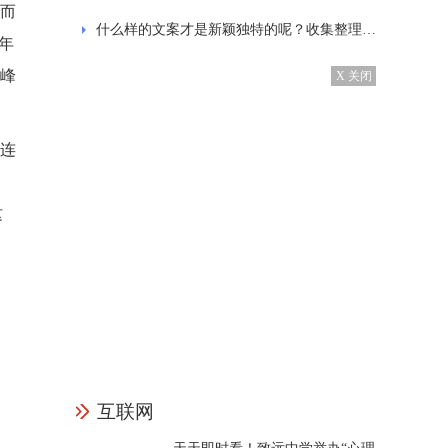
，而
什么样的文案才是新颖独特的呢？收集整理的发抖音的经典文案
5年
的峰
X 关闭
的连
这
互联网