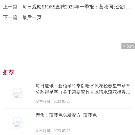
上一篇：
每日观察!BOSS直聘2023年一季报：营收同比涨12.3%，连续八个季度盈利
下一篇：
最后一页
X 关闭
推荐
每日速讯：碧梧翠竹堂以暗水流花径春星带草堂
分韵得星字（关于碧梧翠竹堂以暗水流花径春星
带草堂分韵得星字介绍）
发布时间：2023-05-25
聚焦：薄藤色头发配方_薄藤色
发布时间：2023-05-25