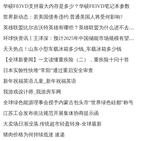
华硕F83VD支持最大内存是多少？华硕F83VD笔记本参数
世界新动态：若美国债务违约 普通美国人将受何影响?
英雄联盟比尔吉沃特英雄有哪些？英雄联盟为什么进不去比尔吉沃特？
环球快资讯丨王泽深：预计2025年中国储能市场规模有望达70GW【附新型储装机现状及市场预测】
天天热点！山东小型车载冰箱多少钱_车载冰箱多少钱
【全球新要闻】一文读懂重疾险（二），重疾险十问十答
日本实验性快堆“常阳”通过重启安全审查
新年祝福英语儿童_新年祝福英语
我游戏设计师_我游房车网
全球绿色能源理事会授予内蒙古包头市“世界绿色硅都”称号
江苏工会发布依法规范开展集体协商提示函
大卖场日渐没落,传统超市轻盈转身-全球最新
猪肉价格为何持续低迷 速递