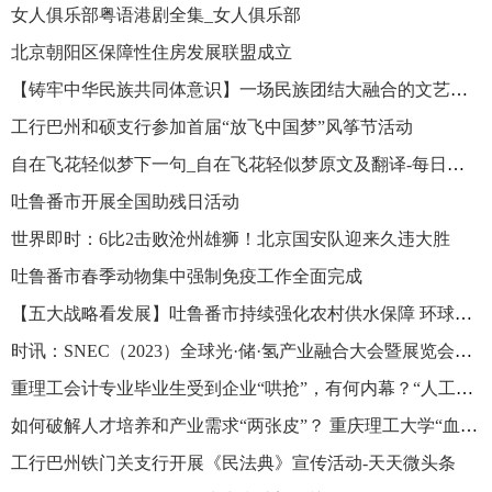
女人俱乐部粤语港剧全集_女人俱乐部
北京朝阳区保障性住房发展联盟成立
【铸牢中华民族共同体意识】一场民族团结大融合的文艺盛宴
工行巴州和硕支行参加首届“放飞中国梦”风筝节活动
自在飞花轻似梦下一句_自在飞花轻似梦原文及翻译-每日观察
吐鲁番市开展全国助残日活动
世界即时：6比2击败沧州雄狮！北京国安队迎来久违大胜
吐鲁番市春季动物集中强制免疫工作全面完成
【五大战略看发展】吐鲁番市持续强化农村供水保障 环球时快讯
时讯：SNEC（2023）全球光·储·氢产业融合大会暨展览会在上海举行
重理工会计专业毕业生受到企业“哄抢”，有何内幕？“人工智能+”培养模式值得一提！_环球快资讯
如何破解人才培养和产业需求“两张皮”？ 重庆理工大学“血缘式”现代产业学院交出 “硬核”答卷-全球球精选
工行巴州铁门关支行开展《民法典》宣传活动-天天微头条