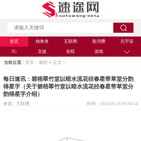
首页
独角兽
互联网
新消费
元宇宙
5G
文娱
创投
游戏
当前位置 :
首页 >
财经
>
正文 >
每日速讯：碧梧翠竹堂以暗水流花径春星带草堂分韵
得星字（关于碧梧翠竹堂以暗水流花径春星带草堂分
韵得星字介绍）
来源：互联网
时间：2023-05-25 03:50:14